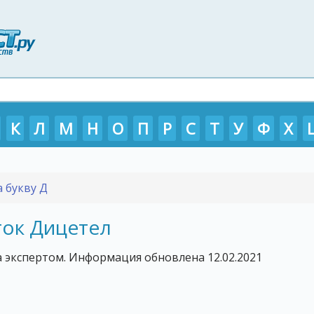
К
Л
М
Н
О
П
Р
С
Т
У
Ф
Х
а букву Д
https://p-tour.ru/countries/vetnam
ток Дицетел
 экспертом. Информация обновлена 12.02.2021