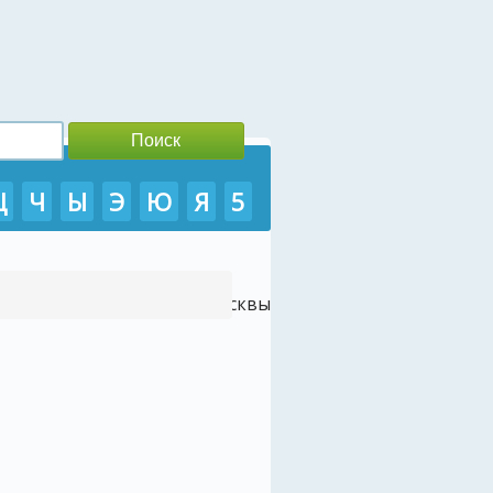
Ц
Ч
Ы
Э
Ю
Я
5
/
- Туры во Вьетнам из Москвы