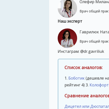
Олефир Милан
Врач общей практ
Наш эксперт
Гаврилюк Нат
Врач общей практ
Инстаграм: @dr.gavriliuk
Список аналогов:
1.
Боботик
(дешевле на 
рейтинг 4)
3.
Колофорт
Сравнение аналогов
Дицетел или Дюспата