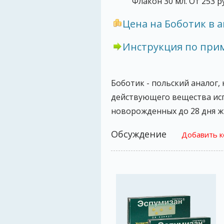
Флакон 30 мл. От 253 ру
Цена на Боботик в а
Инструкция по пр
Боботик - польский аналог,
действующего вещества испо
новорожденных до 28 дня ж
Обсуждение
Добавить 