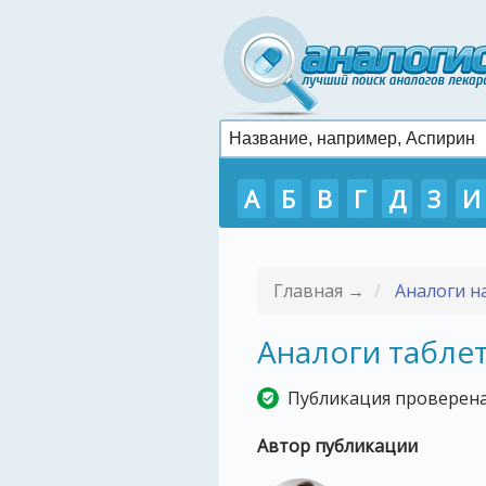
А
Б
В
Г
Д
З
И
Главная →
Аналоги н
Аналоги табле
Публикация проверена
Автор публикации