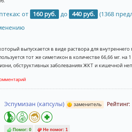
б.
птеках: от
160 руб.
до
440 руб.
(1368 пред
именению
 который выпускается в виде раствора для внутреннего 
льзуется тот же симетикон в количестве 66,66 мг. на 
изни, обструктивных заболеваниях ЖКТ и кишечной не
комментарий
Эспумизан (капсулы)
Рейтинг:
заменитель