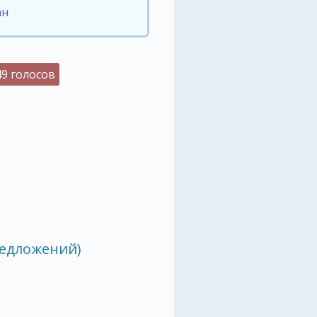
ан
49 голосов
редложений)