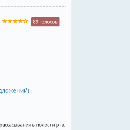
89 голосов
дложений)
рассасывания в полости рта.