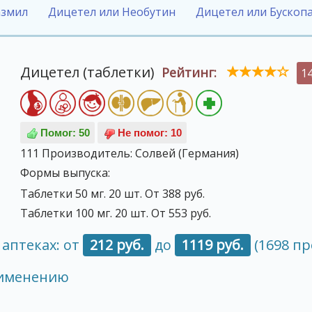
азмил
Дицетел или Необутин
Дицетел или Бускоп
Дицетел (таблетки)
Рейтинг:
1
111
Производитель:
Солвей (Германия)
Формы выпуска:
Таблетки 50 мг. 20 шт. От 388 руб.
Таблетки 100 мг. 20 шт. От 553 руб.
 аптеках: от
212 руб.
до
1119 руб.
(1698 п
рименению