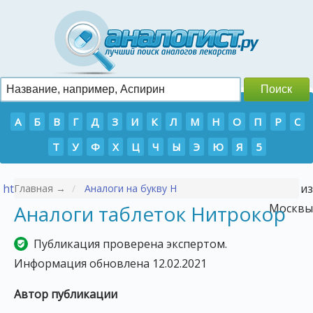
А
Б
В
Г
Д
З
И
К
Л
М
Н
О
П
Р
С
Т
У
Ф
Х
Ц
Ч
Ы
Э
Ю
Я
5
https://p-tour.ru/countries/vetnam/
- Туры во Вьетнам из
Главная →
Аналоги на букву Н
Аналоги таблеток Нитрокор
Москвы
Публикация проверена экспертом.
Информация обновлена 12.02.2021
Автор публикации