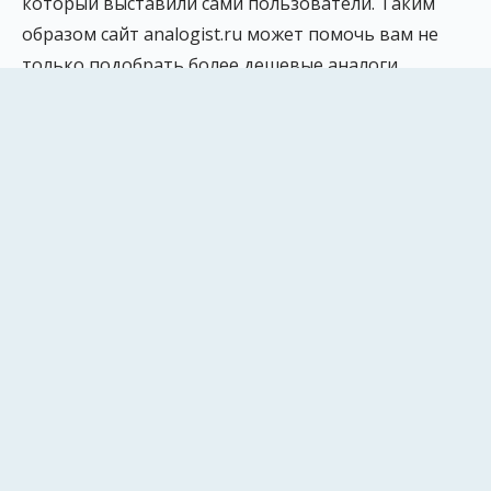
который выставили сами пользователи. Таким
образом сайт analogist.ru может помочь вам не
только подобрать более дешевые аналоги
лекарств, но и показать наиболее качественные
лекарства
по оценкам пользователей сайта.
Информация, опубликованная на сайте,
предназначена только для ознакомления и не
заменяет квалифицированную медицинскую
помощь. Обязательно проконсультируйтесь с
врачом!
Рейтинг analogist.ru и отзывы о
сайте
ИКС (Индекс Качества Сайта): 460