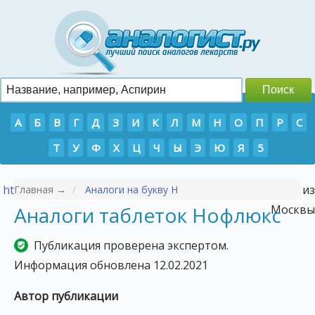
А
Б
В
Г
Д
З
И
К
Л
М
Н
О
П
Р
С
Т
У
Ф
Х
Ц
Ч
Ы
Э
Ю
Я
5
https://p-tour.ru/countries/vetnam/
- Туры во Вьетнам из
Главная →
Аналоги на букву Н
Аналоги таблеток Нофлюкс
Москвы
Публикация проверена экспертом.
Информация обновлена 12.02.2021
Автор публикации