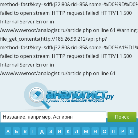
method=fast&key=sdfkj32i80&rid=85&name=%D0%9D
failed to open stream: HTTP request failed! HTTP/1.1 500
Internal Server Error in
/www/wwwroot/analogist.ru/article.php on line 61 Warning:
file_get_contents(http://185.26.99.212/api.php?
method=fast&key=sdfkj32i80&rid=85&name=%D0%A1
failed to open stream: HTTP request failed! HTTP/1.1 500
Internal Server Error in
/www/wwwroot/analogist.ru/article.php on line 61
А
Б
В
Г
Д
З
И
К
Л
М
Н
О
П
Р
С