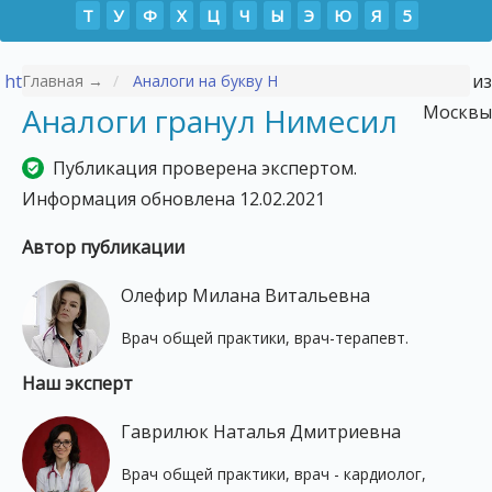
Т
У
Ф
Х
Ц
Ч
Ы
Э
Ю
Я
5
https://p-tour.ru/countries/vetnam/
- Туры во Вьетнам из
Главная →
Аналоги на букву Н
Аналоги гранул Нимесил
Москвы
Публикация проверена экспертом.
Информация обновлена 12.02.2021
Автор публикации
Олефир Милана Витальевна
Врач общей практики, врач-терапевт.
Наш эксперт
Гаврилюк Наталья Дмитриевна
Врач общей практики, врач - кардиолог,