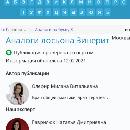
А
Б
В
Г
Д
З
И
К
Л
М
Н
О
П
Р
С
Т
У
Ф
Х
Ц
Ч
Ы
Э
Ю
Я
5
https://p-tour.ru/countries/vetnam/
- Туры во Вьетнам из
Главная →
Аналоги на букву З
Аналоги лосьона Зинерит
Москвы
Публикация проверена экспертом.
Информация обновлена 12.02.2021
Автор публикации
Олефир Милана Витальевна
Врач общей практики, врач-терапевт.
Наш эксперт
Гаврилюк Наталья Дмитриевна