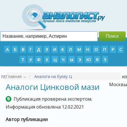
А
Б
В
Г
Д
З
И
К
Л
М
Н
О
П
Р
С
Т
У
Ф
Х
Ц
Ч
Ы
Э
Ю
Я
5
https://p-tour.ru/countries/vetnam/
- Туры во Вьетнам из
Главная →
Аналоги на букву Ц
Аналоги Цинковой мази
Москвы
Публикация проверена экспертом.
Информация обновлена 12.02.2021
Автор публикации