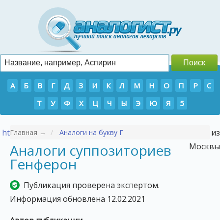
А
Б
В
Г
Д
З
И
К
Л
М
Н
О
П
Р
С
Т
У
Ф
Х
Ц
Ч
Ы
Э
Ю
Я
5
https://p-tour.ru/countries/vetnam/
- Туры во Вьетнам из
Главная →
Аналоги на букву Г
Аналоги суппозиториев
Москвы
Генферон
Публикация проверена экспертом.
Информация обновлена 12.02.2021