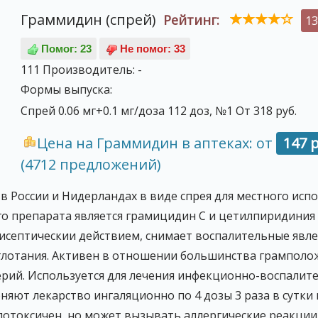
Граммидин (спрей)
Рейтинг:
13
111
Производитель:
-
Формы выпуска:
Спрей 0.06 мг+0.1 мг/доза 112 доз, №1 От 318 руб.
Цена на Граммидин в аптеках: от
147 р
(4712 предложений)
в России и Нидерландах в виде спрея для местного ис
о препарата является грамицидин С и цетилпиридиния 
септическии действием, снимает воспалительные явлен
 глотания. Активен в отношении большинства грампол
рий. Используется для лечения инфекционно-воспалит
няют лекарство ингаляционно по 4 дозы 3 раза в сутки
лотоксичен, но может вызывать аллергические реакции 