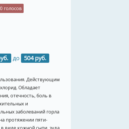
0 голосов
уб.
до
504 руб.
пользования. Действующим
хлорид. Обладает
ия, отечность, боль в
ожительных и
ельных заболеваний горла
 на протяжении пяти-
в виде кожной сыпи, зуда,