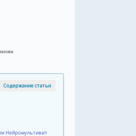
мазова.
Содержание статьи
ли Нейромультивит