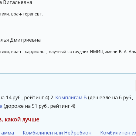
а Витальевна
ики, врач-терапевт.
алья Дмитриевна
ики, врач - кардиолог, научный сотрудник НМИЦ имени В. А. Ал
а 14 руб., рейтинг 4)
2.
Комплигам В
(дешевле на 6 руб.,
а
(дороже на 51 руб., рейтинг 4)
, какой лучше
гамма
Комбилипен или Нейробион
Комбилипен и