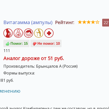
Витагамма (ампулы)
Рейтинг:
22
111
Аналог дороже от 51 руб.
Производитель:
Брынцалов А (Россия)
Формы выпуска:
81 руб.
именению
огой аналог Комбилипена с тем же составом, но в друго