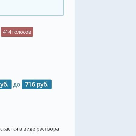
414 голосов
уб.
до
716 руб.
скается в виде раствора