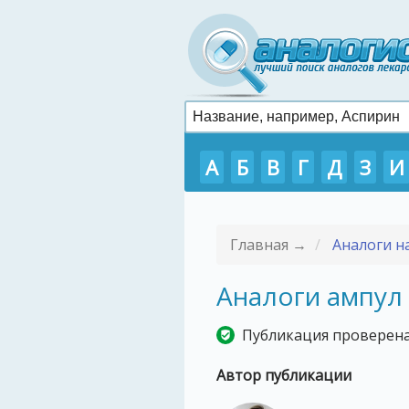
А
Б
В
Г
Д
З
И
Главная →
Аналоги на
Аналоги ампул
Публикация проверена
Автор публикации