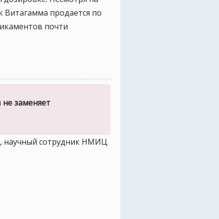
к Витагамма продается по
едикаментов почти
и
не заменяет
г, научный сотрудник НМИЦ