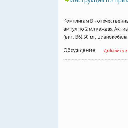
Инструкция по пр
Комплигам В - отечественны
ампул по 2 мл каждая. Акти
(вит. B6) 50 мг, цианокобал
Обсуждение
Добавить 