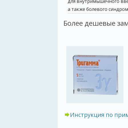
для внутримышечного введ
а также болевого синдро
Более дешевые за
Инструкция по пр