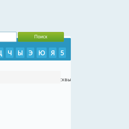
Ц
Ч
Ы
Э
Ю
Я
5
/
- Туры во Вьетнам из Москвы