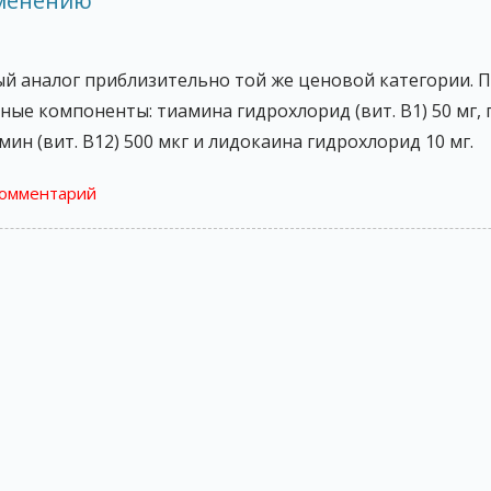
именению
й аналог приблизительно той же ценовой категории. П
вные компоненты: тиамина гидрохлорид (вит. B1) 50 мг
амин (вит. B12) 500 мкг и лидокаина гидрохлорид 10 мг.
комментарий