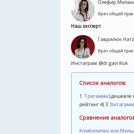
Олефир Милан
Врач общей практ
Наш эксперт
Гаврилюк Нат
Врач общей практ
Инстаграм: @dr.gavriliuk
Список аналогов:
1.
Тригамма
(дешевле н
рейтинг 4)
3.
Витагамм
Сравнение аналогов
Комбилипен или Миль