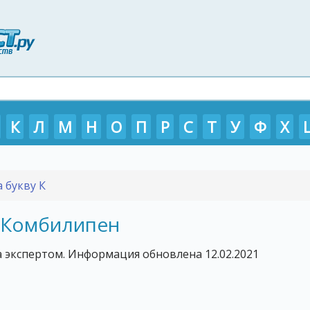
К
Л
М
Н
О
П
Р
С
Т
У
Ф
Х
 букву К
https://p-tour.ru/countries/vetnam
 Комбилипен
 экспертом. Информация обновлена 12.02.2021