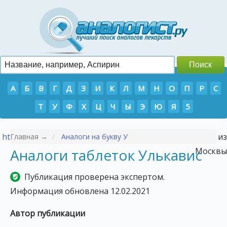
А
Б
В
Г
Д
З
И
К
Л
М
Н
О
П
Р
С
Т
У
Ф
Х
Ц
Ч
Ы
Э
Ю
Я
5
https://p-tour.ru/countries/vetnam/
- Туры во Вьетнам из
Главная →
Аналоги на букву У
Аналоги таблеток Улькавис
Москвы
Публикация проверена экспертом.
Информация обновлена 12.02.2021
Автор публикации