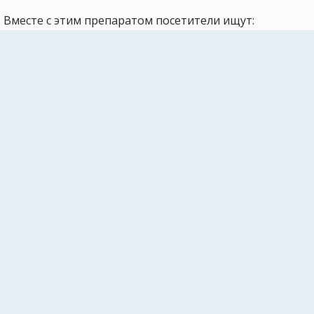
Вместе с этим препаратом посетители ищут:
Аналоги капсул Омез
Аналоги таблеток Де-Нол
Аналоги таблеток Тримедат