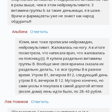
в разы выше, чем в этом нейромультивите. 3
витамина группы b за такие деньжищи, я в шоке.
Врачи и фармацевты уже не знают как народ
обдурить!!!
Альбина
Ответить
Юлия, мне тоже прописали нейромидин,
нейромультивит. Жаловалась на ногу. А в итоге
посмотрела, что написала врач, что жаловалась
на поясницу))). Я купила раздельно витамины
группы В. Вообще мне своя врачиха сказала их
раздельно делать, т.е. все группы В в разное
время. Утром В1, вечером В12, следующий день
утром В 6, вечером В 12. Муторно конечно, но
сами уколы я покупала в самой дорогой аптеке
(возле дома) лень идти было, по 28-43 рубля.
Лев Новиков
Ответить
"Подсаживать" россиян на импортные (т.е.