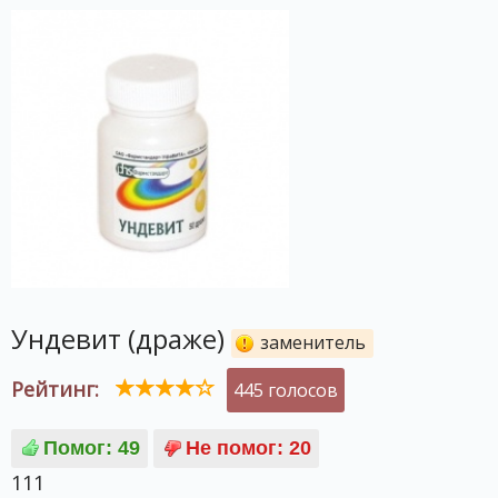
Ундевит (драже)
заменитель
Рейтинг:
445 голосов
111