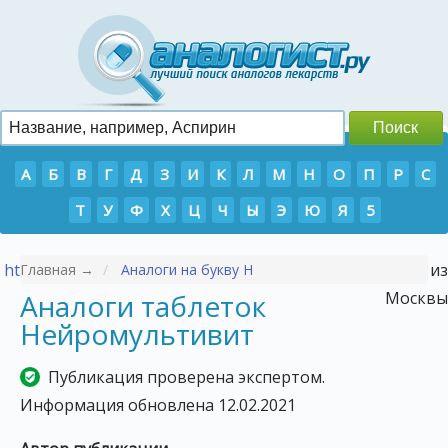
А
Б
В
Г
Д
З
И
К
Л
М
Н
О
П
Р
С
Т
У
Ф
Х
Ц
Ч
Ы
Э
Ю
Я
5
https://p-tour.ru/countries/vetnam/
- Туры во Вьетнам из
Главная →
Аналоги на букву Н
Аналоги таблеток
Москвы
Нейромультивит
Публикация проверена экспертом.
Информация обновлена 12.02.2021