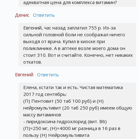
адекватная цена для комплекса витамин?
Денис
Ответить
Евгений, час назад заплатил 755 р. Из-за
сильной головной боли не соображал ничего
выходя от врача. Купил в киоске при
поликлинике. А в аптеке возле моего дома он
стоит 310. Вот и считайте. Конечно, нет никаких
откатов.
Евгений
Ответить
Елена, кстати так и есть. Чистая математика
2017 год сентябрь:
(П) Пентовит (50 таб 100 руб) и (Н)
нейромультивит (20 таб 250 руб) имеем общую
массу витаминов
- пиридоксина гидрохлорид (вит. B6)
(П)=250 мг, (Н)=4000 мг разница в 16 раз в
пользу (Н) Нейромультивита