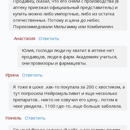
Продавец сказал, что его сняли с производства (в
аптеку приезжал официальный представитель) и
купить можно либо импортные, либо из остатка
отечественных. Потому и цена до небес.
Порекоммедовали Мильгамму или Комбипилен.
Анастасия
Ответить
Юлия, господи люди ну хватит в аптеке нет
продавцов, люди в фарм. Академиях учиться,
они провизоры и фармацевты.
Ирина
Ответить
Я тоже в шоке ..как-то покупала за 200 с хвостиком, а
тут попросила Нейромультивит и еще несколько
препаратов... никто не озвучил его цену... потом в
чеке увидела... 1100 где-то...еще больше заболела.
Нинель
Ответить
Стыдно! Вроде солидный сайт, а так голову людям