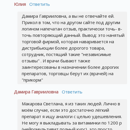
Юлия
Ответить
Дамира Гаврииловна, а вы не отвечайте ей.
Прикол в том, что на другом сайте под другим
логином напечатан отзыв, практически точь- в-
точь повторяющий данный. Вывод: это нанятый
торговой фирмой, которая наваривается на
дистрибьюции более дорогого товара,
сотрудник, постящий такие "независимые
отзывы" . И врачи бывают также
заинтересованы в назначении более дорогих
препаратов, торговцы берут их (врачей) на
"прикорм"
Дамира Гаврииловна
Ответить
Макарова Светлана, я из таких людей. Лично в
моём случае, если это достаточно лёгкий
препарат я ищу аналоги с целью удешевления.
Не могу я выкладывать за витаминки по 1200 р
(нейромультивит полный курс), это просто