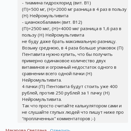
- тиамина гидрохлорид (вит. B1)
(П)=500 мг, (Н)=2000 мг разница в 4 раз в пользу
(Н) Нейромультивита
- цианокобаламин (вит. B12)
(П)=2500 мкг, (Н)=4000 мкг разница в 1,6 раз в
пользу (Н) Нейромультивита
не буду даже брать максимальную разницу.
Возьму среднюю, в 4 раза больше упаковок (П)
Пентавита нужно купить, что бы получить
примерно одинаковое количество двух
витаминов и огромный недостаток одного в
сравнении всего одной пачки (Н)
Нейромультивита.
4 пачки (П) Пентовита будут стоить уже 400
рублей, против 250 рублей за 1 пачку (Н)
Нейромультивита.
Так что просто считайте калькулятором сами и
не слушайте глупых людей что пишут ниже про
"проплаченных" комментаторов ;-)
Макарова Светлана
Ответить